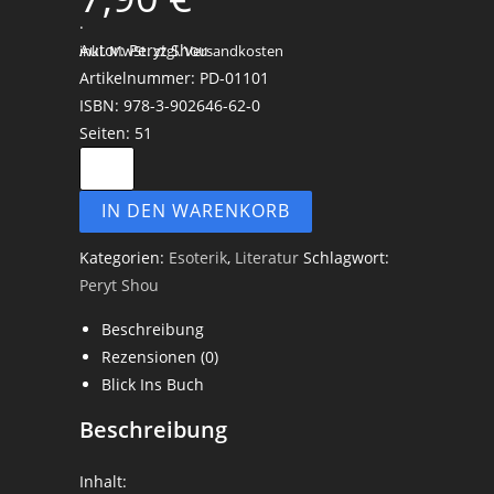
.
Autor: Peryt Shou
inkl. MwSt.
zzgl. Versandkosten
Artikelnummer: PD-01101
ISBN: 978-3-902646-62-0
Seiten: 51
Die
Geisteswaffe
IN DEN WARENKORB
des
nordischen
Kategorien:
Esoterik
,
Literatur
Schlagwort:
Menschen
Peryt Shou
-
Peryt
Beschreibung
Shou
Rezensionen (0)
Menge
Blick Ins Buch
Beschreibung
Inhalt: