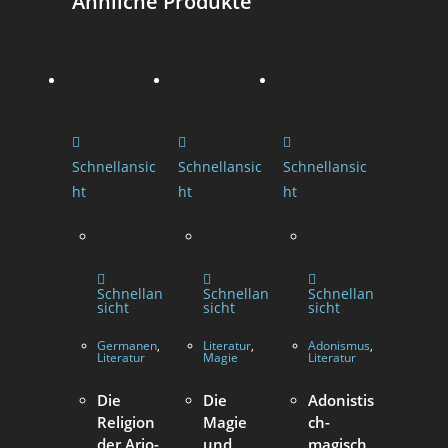
Ähnliche Produkte
Schnellansic
Schnellansic
Schnellansic
ht
ht
ht
Schnellan
Schnellan
Schnellan
sicht
sicht
sicht
Germanen
,
Literatur
,
Adonismus
,
Literatur
Magie
Literatur
Die
Die
Adonistis
Religion
Magie
ch-
der Ario-
und
magisch