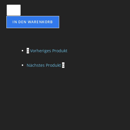
Die
Geisteswaffe
des
IN DEN WARENKORB
nordischen
Menschen
-
Vorheriges Produkt
Peryt
Shou
Nächstes Produkt
Menge