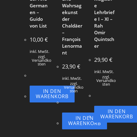
German
Wahrsag
e
en –
ekunst
Lehrbrief
Guido
der
e I – XI –
von List
Chaldäer
Rah
–
Omir
10,00
€
François
Quintsch
Lenorma
er
inkl. MwSt.
nt
zzgl.
29,90
€
Versandko
sten
23,90
€
inkl. MwSt.
zzgl.
inkl. MwSt.
Versandko
zzgl.
sten
Versandko
IN DEN
sten
WARENKORB
IN DEN
WARENKORB
IN DEN
WARENKORB