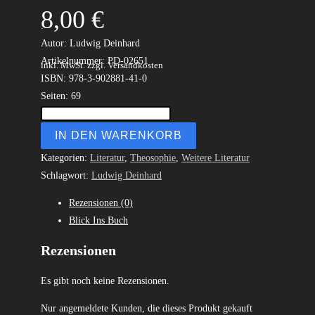
8,00
€
.
Autor: Ludwig Deinhard
Artikelnummer: PD-02651
inkl. MwSt.
zzgl. Versandkosten
ISBN: 978-3-902881-41-0
Seiten: 69
IN DEN WARENKORB
Kategorien:
Literatur
,
Theosophie
,
Weitere Literatur
Schlagwort:
Ludwig Deinhard
Rezensionen (0)
Blick Ins Buch
Rezensionen
Es gibt noch keine Rezensionen.
Nur angemeldete Kunden, die dieses Produkt gekauft