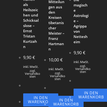
Mitteilun
als
magisch
gen aus
Heilszeic
e
den
hen und
Astrologi
Kreisen
Schicksal
e –
tibetanis
slose –
Agrippa
cher
Ernst
von
Meister –
Tristan
Nettesh
Franz
Kurtzah
eim
Hartman
n
n
9,90
€
9,90
€
10,00
€
inkl. MwSt.
zzgl.
inkl. MwSt.
Versandko
inkl. MwSt.
zzgl.
sten
zzgl.
Versandko
Versandko
sten
sten
IN DEN
WARENKORB
IN DEN
IN DEN
WARENKORB
WARENKORB