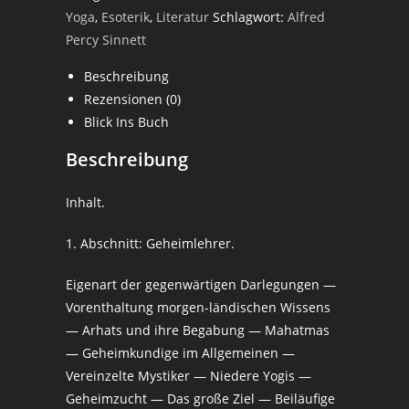
Geheimbuddhismus
Yoga
,
Esoterik
,
Literatur
Schlagwort:
Alfred
-
Percy Sinnett
Alfred
Beschreibung
Percy
Rezensionen (0)
Sinnett
Blick Ins Buch
Menge
Beschreibung
Inhalt.
1. Abschnitt: Geheimlehrer.
Eigenart der gegenwärtigen Darlegungen —
Vorenthaltung morgen-ländischen Wissens
— Arhats und ihre Begabung — Mahatmas
— Geheimkundige im Allgemeinen —
Vereinzelte Mystiker — Niedere Yogis —
Geheimzucht — Das große Ziel — Beiläufige