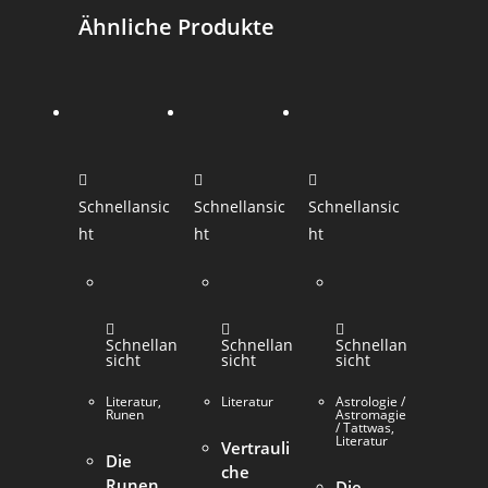
Ähnliche Produkte
Schnellansic
Schnellansic
Schnellansic
ht
ht
ht
Schnellan
Schnellan
Schnellan
sicht
sicht
sicht
Literatur
,
Literatur
Astrologie /
Runen
Astromagie
/ Tattwas
,
Literatur
Vertrauli
Die
che
Runen
Die