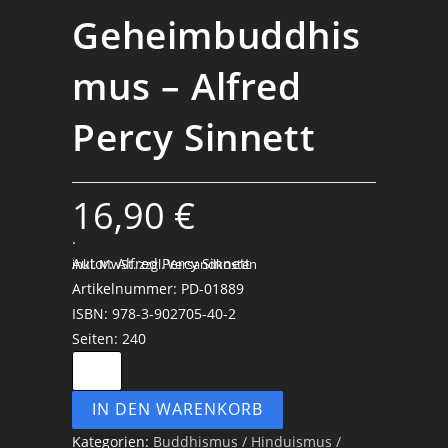
Geheimbuddhis
mus – Alfred
Percy Sinnett
16,90
€
.
Autor: Alfred Percy Sinnett
inkl. MwSt.
zzgl. Versandkosten
Artikelnummer: PD-01889
ISBN: 978-3-902705-40-2
Seiten: 240
Die
Esoterische
IN DEN WARENKORB
Lehre
oder
Kategorien:
Buddhismus / Hinduismus /