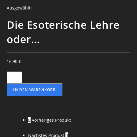
Ausgewählt:
Die Esoterische Lehre
oder…
16,90
€
Die
Esoterische
Lehre
IN DEN WARENKORB
oder
Geheimbuddhismus
-
Vorheriges Produkt
Alfred
Percy
Nächstes Produkt
Sinnett