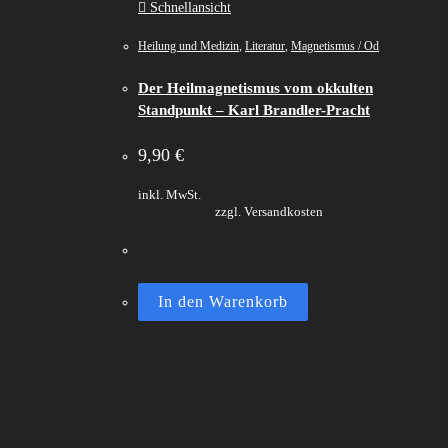
Schnellansicht
Heilung und Medizin
,
Literatur
,
Magnetismus / Od
Der Heilmagnetismus vom okkulten
Standpunkt – Karl Brandler-Pracht
9,90
€
inkl. MwSt.
zzgl. Versandkosten
In den Warenkorb