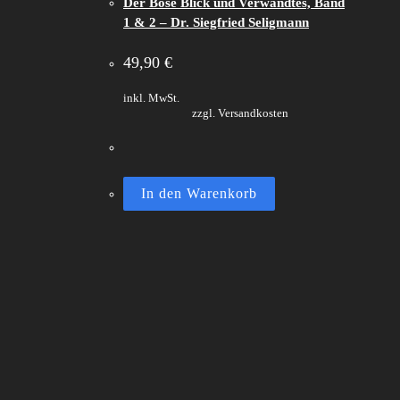
Der Böse Blick und Verwandtes, Band
1 & 2 – Dr. Siegfried Seligmann
49,90
€
inkl. MwSt.
zzgl. Versandkosten
In den Warenkorb