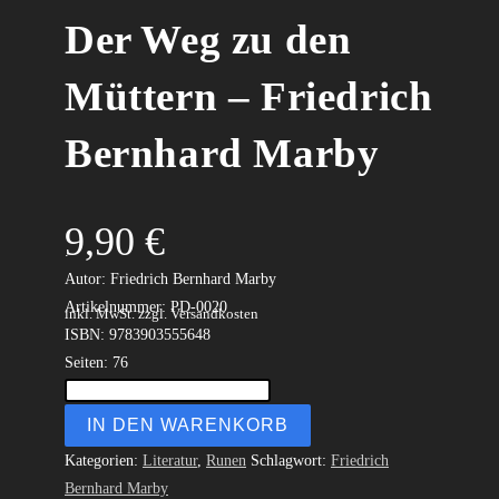
Der Weg zu den
Müttern – Friedrich
Bernhard Marby
9,90
€
.
Autor: Friedrich Bernhard Marby
Artikelnummer: PD-0020
inkl. MwSt.
zzgl. Versandkosten
ISBN: 9783903555648
Seiten: 76
IN DEN WARENKORB
Kategorien:
Literatur
,
Runen
Schlagwort:
Friedrich
Bernhard Marby