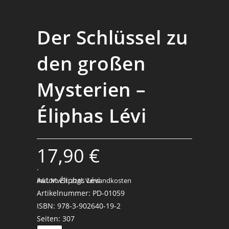
Der Schlüssel zu
den großen
Mysterien –
Éliphas Lévi
17,90
€
.
Autor: Éliphas Lévi
inkl. MwSt.
zzgl. Versandkosten
Artikelnummer: PD-01059
ISBN: 978-3-902640-19-2
Seiten: 307