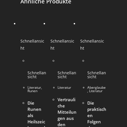
Ähnliche Produkte
Schnellansic
Schnellansic
Schnellansic
ht
ht
ht
Schnellan
Schnellan
Schnellan
sicht
sicht
sicht
Literatur
,
Literatur
Aberglaube
Runen
,
Literatur
Vertrauli
Die
Die
che
Runen
praktisch
Mitteilun
als
en
gen aus
Heilszeic
Folgen
den