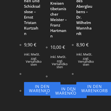
hen und
des
Kreisen
Schicksal
Aberglau
tibetanis
slose –
bens –
cher
Ernst
Dr.
Meister –
Tristan
Wilhelm
Franz
Kurtzah
Mannha
Hartman
n
rdt
n
9,90
€
8,90
€
10,00
€
inkl. MwSt.
inkl. MwSt.
inkl. MwSt.
zzgl.
zzgl.
zzgl.
Versandko
Versandko
Versandko
sten
sten
sten
IN DEN
IN DEN
IN DEN
WARENKORB
WARENKORB
WARENKORB