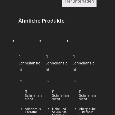
Herunterladen
Ähnliche Produkte
Schnellansic
Schnellansic
Schnellansic
ht
ht
ht
Schnellan
Schnellan
Schnellan
sicht
sicht
sicht
Adonismus
,
Liebe und
Aberglaube
Literatur
Sexualität
,
,
Literatur
Literatur