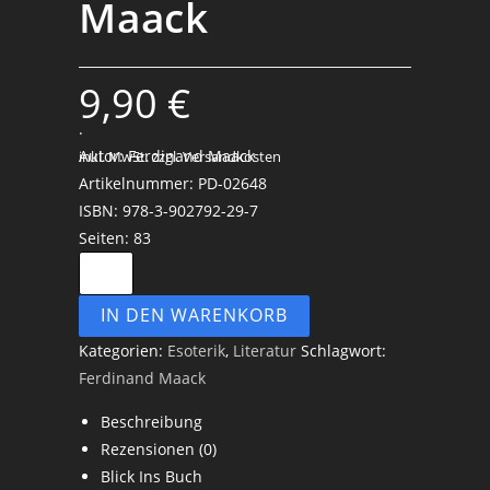
Maack
9,90
€
.
Autor: Ferdinand Maack
inkl. MwSt.
zzgl. Versandkosten
Artikelnummer: PD-02648
ISBN: 978-3-902792-29-7
Seiten: 83
Das
zweite
IN DEN WARENKORB
Gehirn
-
Kategorien:
Esoterik
,
Literatur
Schlagwort:
Dr.
Ferdinand Maack
Ferdinand
Beschreibung
Maack
Rezensionen (0)
Menge
Blick Ins Buch