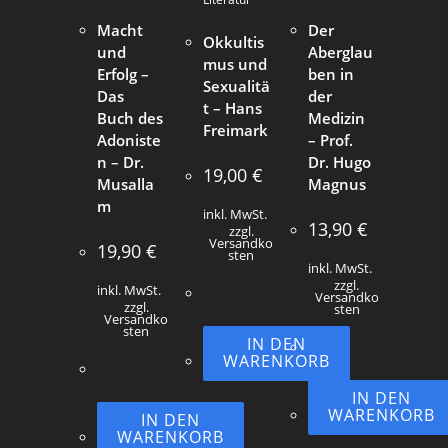
Macht
Der
Okkultis
und
Aberglau
mus und
Erfolg –
ben in
Sexualitä
Das
der
t – Hans
Buch des
Medizin
Freimark
Adoniste
– Prof.
n – Dr.
Dr. Hugo
19,00
€
Musalla
Magnus
m
inkl. MwSt.
13,90
€
zzgl.
Versandko
19,90
€
sten
inkl. MwSt.
zzgl.
inkl. MwSt.
Versandko
zzgl.
sten
Versandko
sten
IN DEN
WARENKORB
IN DEN
WARENKORB
IN DEN
WARENKORB