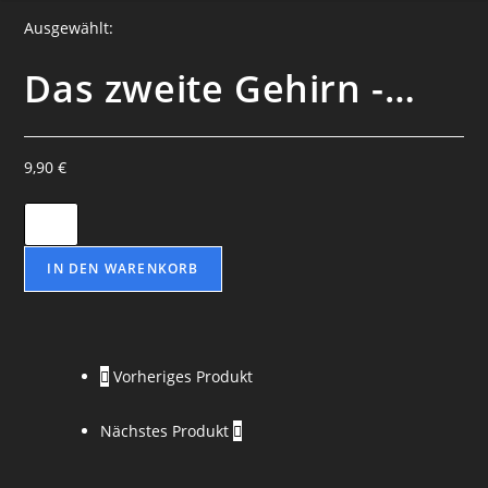
Ausgewählt:
Das zweite Gehirn -…
9,90
€
Das
zweite
Gehirn
IN DEN WARENKORB
-
Dr.
Ferdinand
Vorheriges Produkt
Maack
Menge
Nächstes Produkt