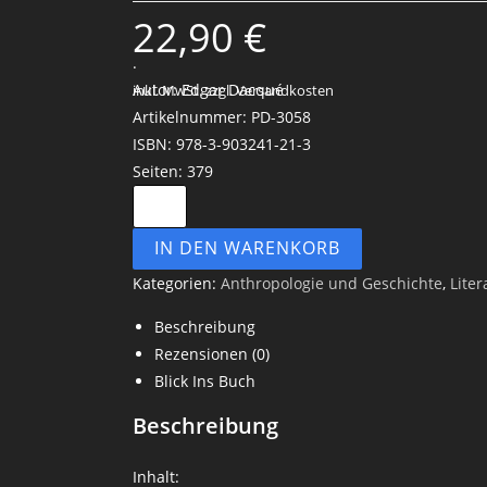
22,90
€
.
Autor: Edgar Dacqué
inkl. MwSt.
zzgl. Versandkosten
Artikelnummer: PD-3058
ISBN: 978-3-903241-21-3
Seiten: 379
IN DEN WARENKORB
Kategorien:
Anthropologie und Geschichte
,
Liter
Beschreibung
Rezensionen (0)
Blick Ins Buch
Beschreibung
Inhalt: