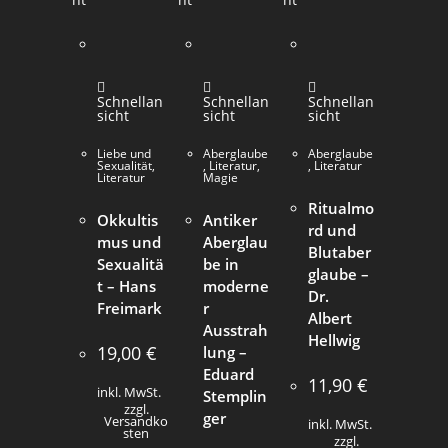
Schnellan
Schnellan
Schnellan
sicht
sicht
sicht
Liebe und
Aberglaube
Aberglaube
Sexualität
,
,
Literatur
,
,
Literatur
Literatur
Magie
Ritualmo
Okkultis
Antiker
rd und
mus und
Aberglau
Blutaber
Sexualitä
be in
glaube –
t – Hans
moderne
Dr.
Freimark
r
Albert
Ausstrah
Hellwig
19,00
€
lung –
Eduard
11,90
€
inkl. MwSt.
Stemplin
zzgl.
ger
Versandko
inkl. MwSt.
sten
zzgl.