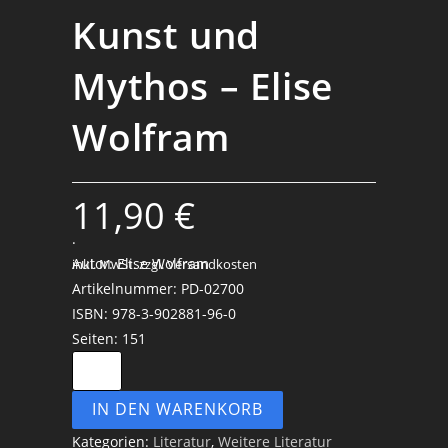
Kunst und
Mythos – Elise
Wolfram
11,90
€
.
Autor: Elise Wolfram
inkl. MwSt.
zzgl. Versandkosten
Artikelnummer: PD-02700
ISBN: 978-3-902881-96-0
Seiten: 151
Das
Übersinnliche
IN DEN WARENKORB
in
Kunst
Kategorien:
Literatur
,
Weitere Literatur