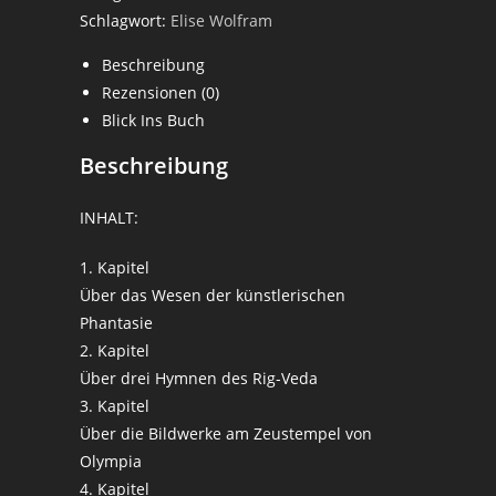
und
Schlagwort:
Elise Wolfram
Mythos
Beschreibung
-
Rezensionen (0)
Elise
Blick Ins Buch
Wolfram
Menge
Beschreibung
INHALT:
1. Kapitel
Über das Wesen der künstlerischen
Phantasie
2. Kapitel
Über drei Hymnen des Rig-Veda
3. Kapitel
Über die Bildwerke am Zeustempel von
Olympia
4. Kapitel