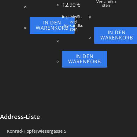
Versandko
12,90
€
sten
inkl. MwSt.
IN DEN
zzgl.
Versandko
WARENKORB
sten
IN DEN
WARENKORB
IN DEN
WARENKORB
Address-Liste
Konrad-Hopferwiesergasse 5