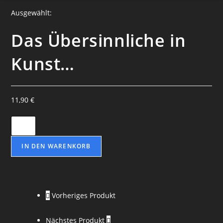
Ausgewählt:
Das Übersinnliche in
Kunst…
11,90
€
Das
Übersinnliche
in
IN DEN WARENKORB
Kunst
und
Mythos
Vorheriges Produkt
-
Elise
Nächstes Produkt
Wolfram