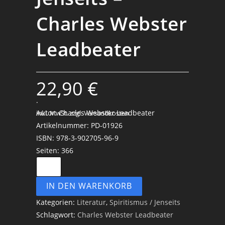
Charles Webster
Leadbeater
22,90
€
.
Autor: Charles Webster Leadbeater
inkl. MwSt.
zzgl. Versandkosten
Artikelnummer: PD-01926
ISBN: 978-3-902705-96-9
Seiten: 366
Das
Leben
IN DEN WARENKORB
im
Jenseits
Kategorien:
Literatur
,
Spiritismus / Jenseits
-
Schlagwort:
Charles Webster Leadbeater