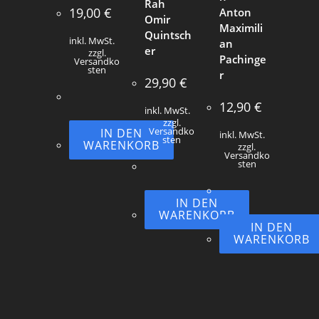
Rah
19,00
€
Anton
Omir
Maximili
Quintsch
inkl. MwSt.
an
er
zzgl.
Pachinge
Versandko
sten
r
29,90
€
12,90
€
inkl. MwSt.
zzgl.
IN DEN
Versandko
inkl. MwSt.
sten
WARENKORB
zzgl.
Versandko
sten
IN DEN
WARENKORB
IN DEN
WARENKORB