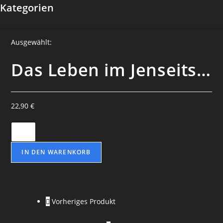
Kategorien
Ausgewählt:
Das Leben im Jenseits…
22,90
€
Das
Leben
im
IN DEN WARENKORB
Jenseits
-
Charles
Vorheriges Produkt
Webster
Leadbeater