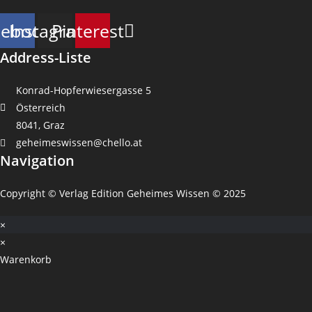
cebook
Instagram
Pinterest
Address-Liste
Konrad-Hopferwiesergasse 5
Österreich
8041, Graz
geheimeswissen@chello.at
Navigation
Copyright © Verlag Edition Geheimes Wissen © 2025
×
×
Warenkorb