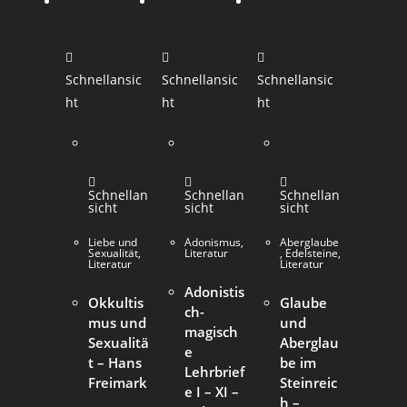
Schnellansic
Schnellansic
Schnellansic
ht
ht
ht
Schnellan
Schnellan
Schnellan
sicht
sicht
sicht
Liebe und
Adonismus
,
Aberglaube
Sexualität
,
Literatur
,
Edelsteine
,
Literatur
Literatur
Adonistis
Okkultis
Glaube
ch-
mus und
und
magisch
Sexualitä
Aberglau
e
t – Hans
be im
Lehrbrief
Freimark
Steinreic
e I – XI –
h –