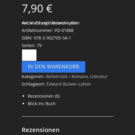
7,90
€
.
Autor: Edward Bulwer-Lytton
inkl. MwSt.
zzgl. Versandkosten
Artikelnummer: PD-01888
ISBN: 978-3-902705-34-1
Seiten: 79
IN DEN WARENKORB
Kategorien:
Belletristik / Romane
,
Literatur
Schlagwort:
Edward Bulwer-Lytton
Rezensionen (0)
Blick Ins Buch
Rezensionen