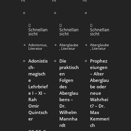
Schnellan
Schnellan
Schnellan
sicht
sicht
sicht
Adonismus
,
Aberglaube
Aberglaube
Literatur
,
Literatur
,
Literatur
Adonistis
Die
Prophez
ch-
praktisch
eiungen
magisch
en
– Alter
e
Folgen
Aberglau
Lehrbrief
des
be oder
e I – XI –
Aberglau
neue
Rah
bens –
Wahrhei
Omir
Dr.
t? – Dr.
Quintsch
Wilhelm
Max
er
Mannha
Kemmeri
rdt
ch