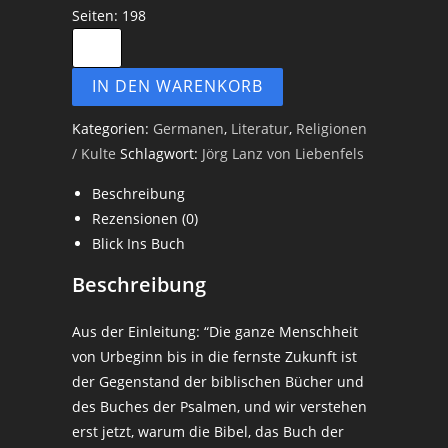
Seiten: 198
Das
Buch
IN DEN WARENKORB
der
Psalmen
Kategorien:
Germanen
,
Literatur
,
Religionen
teutsch
/ Kulte
Schlagwort:
Jörg Lanz von Liebenfels
-
Jörg
Beschreibung
Lanz
Rezensionen (0)
von
Blick Ins Buch
Liebenfels
Beschreibung
Menge
Aus der Einleitung: “Die ganze Menschheit
von Urbeginn bis in die fernste Zukunft ist
der Gegenstand der biblischen Bücher und
des Buches der Psalmen, und wir verstehen
erst jetzt, warum die Bibel, das Buch der