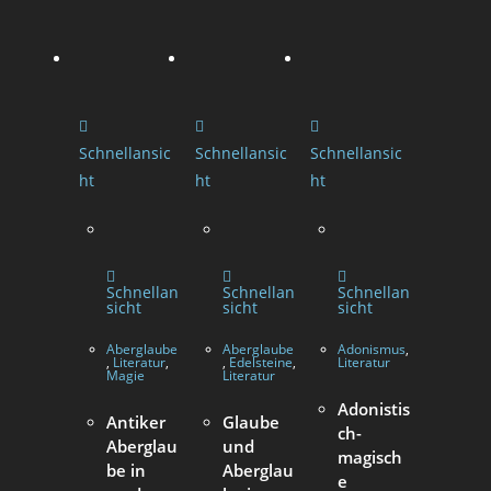
Schnellansic
Schnellansic
Schnellansic
ht
ht
ht
Schnellan
Schnellan
Schnellan
sicht
sicht
sicht
Aberglaube
Aberglaube
Adonismus
,
,
Literatur
,
,
Edelsteine
,
Literatur
Magie
Literatur
Adonistis
Antiker
Glaube
ch-
Aberglau
und
magisch
be in
Aberglau
e