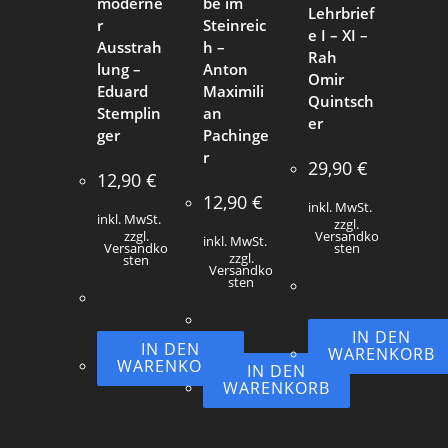
moderne
be im
Lehrbrief
r
Steinreic
e I – XI –
Ausstrah
h –
Rah
lung –
Anton
Omir
Eduard
Maximili
Quintsch
Stemplin
an
er
ger
Pachinge
r
29,90
€
12,90
€
12,90
€
inkl. MwSt.
inkl. MwSt.
zzgl.
zzgl.
Versandko
inkl. MwSt.
Versandko
sten
zzgl.
sten
Versandko
sten
IN DEN
IN DEN
WARENKORB
WARENKORB
IN DEN
WARENKORB