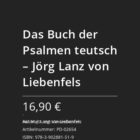
Das Buch der
Psalmen teutsch
– Jörg Lanz von
Liebenfels
16,90
€
.
Autor: J. Lanz von Liebenfels
inkl. MwSt.
zzgl. Versandkosten
Artikelnummer: PD-02654
ISBN: 978-3-902881-51-9