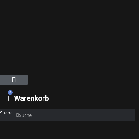
Mein Konto
Über Uns
0
Warenkorb
Suche
Suche