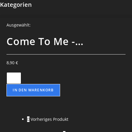
Kategorien
Ausgewählt:
Come To Me -…
8,90
€
Come
To
Me
IN DEN WARENKORB
-
Multi
Oro
Vorheriges Produkt
Parfum
(29