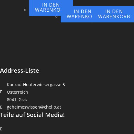
IN DEN
WARENKORB
IN DEN
IN DEN
WARENKORB
WARENKORB
Address-Liste
Konrad-Hopferwiesergasse 5
Österreich
8041, Graz
geheimeswissen@chello.at
Teile auf Social Media!