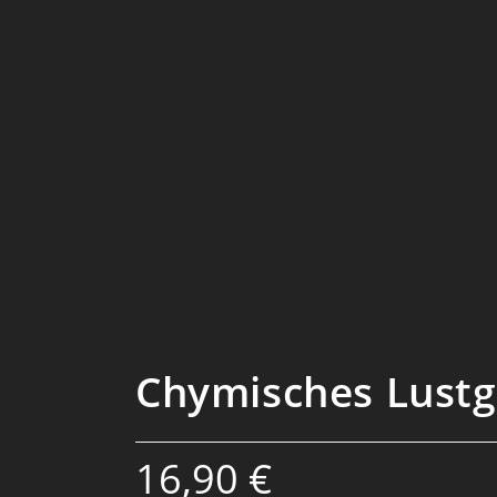
Chymisches Lustgä
16,90
€