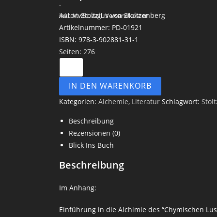
.
Autor: Stoltzius von Stoltzenberg
inkl. MwSt.
zzgl. Versandkosten
Artikelnummer: PD-01921
ISBN: 978-3-902881-31-1
Seiten: 276
IN DEN WARENKORB
Kategorien:
Alchemie
,
Literatur
Schlagwort:
Stol
Beschreibung
Rezensionen (0)
Blick Ins Buch
Beschreibung
Im Anhang:
Einführung in die Alchimie des “Chymischen Lus