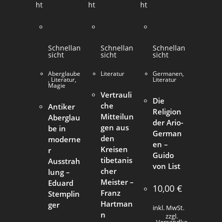
ht
ht
ht
Schnellan
Schnellan
Schnellan
sicht
sicht
sicht
Aberglaube
Literatur
Germanen
,
,
Literatur
,
Literatur
Magie
Vertrauli
Die
che
Antiker
Religion
Mitteilun
Aberglau
der Ario-
gen aus
be in
German
den
moderne
en –
Kreisen
r
Guido
tibetanis
Ausstrah
von List
cher
lung –
Meister –
Eduard
10,00
€
Franz
Stemplin
Hartman
ger
inkl. MwSt.
n
zzgl.