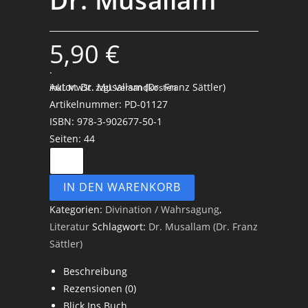
5,90
€
.
Autor: Dr. Musallam (Dr. Franz Sättler)
inkl. MwSt.
zzgl. Versandkosten
Artikelnummer: PD-01127
ISBN: 978-3-902677-50-1
Seiten: 44
IN DEN WARENKORB
Kategorien:
Divination / Wahrsagung
,
Literatur
Schlagwort:
Dr. Musallam (Dr. Franz
Sättler)
Beschreibung
Rezensionen (0)
Blick Ins Buch