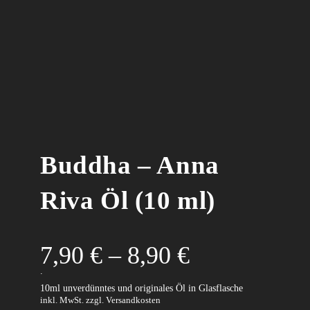
Buddha – Anna
Riva Öl (10 ml)
7,90
€
–
8,90
€
.
10ml unverdünntes und originales Öl in Glasflasche
inkl. MwSt.
zzgl. Versandkosten