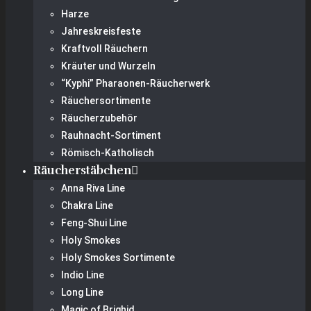
Harze
Jahreskreisfeste
Kraftvoll Räuchern
Kräuter und Wurzeln
“Kyphi” Pharaonen-Räucherwerk
Räuchersortimente
Räucherzubehör
Rauhnacht-Sortiment
Römisch-Katholisch
Räucherstäbchen
Anna Riva Line
Chakra Line
Feng-Shui Line
Holy Smokes
Holy Smokes Sortimente
Indio Line
Long Line
Magic of Brighid