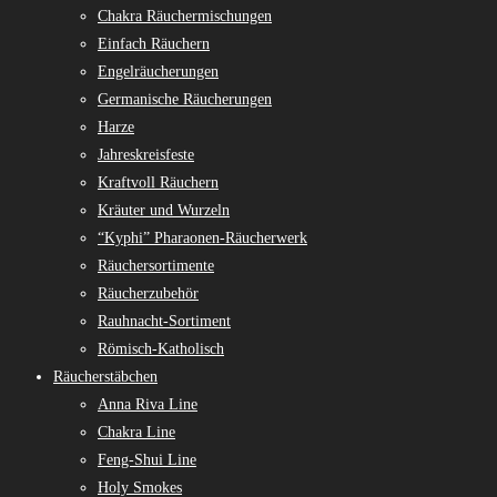
Chakra Räuchermischungen
Einfach Räuchern
Engelräucherungen
Germanische Räucherungen
Harze
Jahreskreisfeste
Kraftvoll Räuchern
Kräuter und Wurzeln
“Kyphi” Pharaonen-Räucherwerk
Räuchersortimente
Räucherzubehör
Rauhnacht-Sortiment
Römisch-Katholisch
Räucherstäbchen
Anna Riva Line
Chakra Line
Feng-Shui Line
Holy Smokes