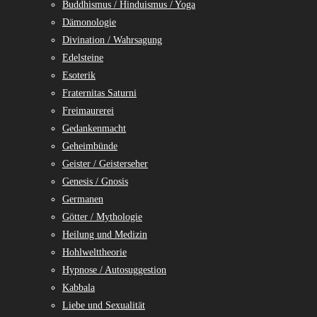
Buddhismus / Hinduismus / Yoga
Dämonologie
Divination / Wahrsagung
Edelsteine
Esoterik
Fraternitas Saturni
Freimaurerei
Gedankenmacht
Geheimbünde
Geister / Geisterseher
Genesis / Gnosis
Germanen
Götter / Mythologie
Heilung und Medizin
Hohlwelttheorie
Hypnose / Autosuggestion
Kabbala
Liebe und Sexualität