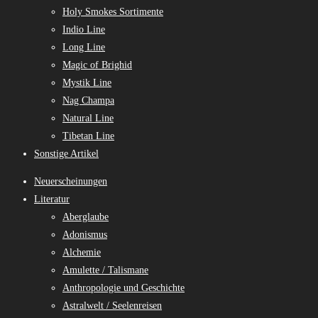
Holy Smokes Sortimente
Indio Line
Long Line
Magic of Brighid
Mystik Line
Nag Champa
Natural Line
Tibetan Line
Sonstige Artikel
Neuerscheinungen
Literatur
Aberglaube
Adonismus
Alchemie
Amulette / Talismane
Anthropologie und Geschichte
Astralwelt / Seelenreisen