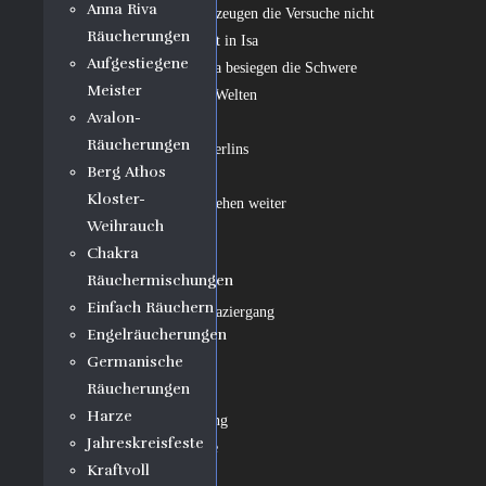
Anna Riva
14. Fräulein Erna überzeugen die Versuche nicht
Räucherungen
15. Ein Entschluss reift in Isa
Aufgestiegene
16. Namen der Kabbala besiegen die Schwere
Meister
17. Zwei Briefe, zwei Welten
Avalon-
18. Taumelstunden
Räucherungen
19. Auf den Spuren Merlins
Berg Athos
20. Spuk
Kloster-
21. Die Experimente gehen weiter
Weihrauch
22. Brief an Hellma
Chakra
23. Erfüllung
Räuchermischungen
24. Diabolisches Spiel
Einfach Räuchern
25. Nachdenklicher Spaziergang
Engelräucherungen
26. Pläne
Germanische
27. Zwiespalt
Räucherungen
28. Pendelprobe
Harze
29. Nacht der Besinnung
Jahreskreisfeste
30. Wieder zwei Briefe
Kraftvoll
31. Letzter Bummel