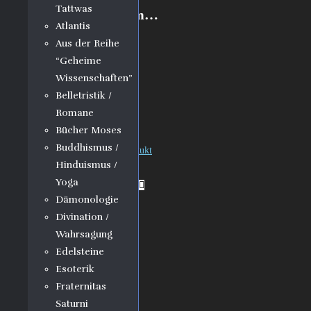
Tattwas
Auf dunklem Pfad zum…
Atlantis
Aus der Reihe
15,90
€
“Geheime
Wissenschaften”
In den Warenkorb
Belletristik /
Romane
Bücher Moses
Buddhismus /
Vorheriges Produkt
Hinduismus /
Yoga
Nächstes Produkt
Dämonologie
Divination /
Wahrsagung
Edelsteine
Esoterik
Fraternitas
Saturni