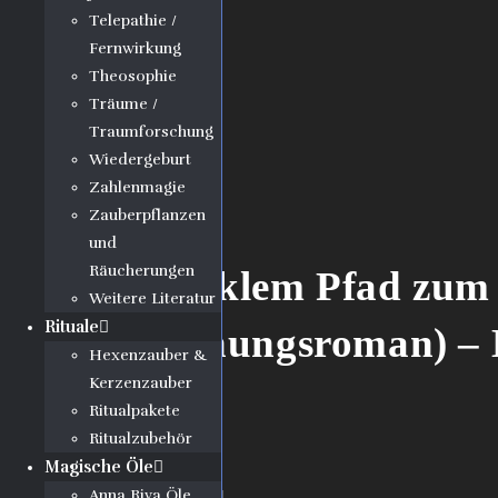
Telepathie /
Fernwirkung
Theosophie
Träume /
Traumforschung
Wiedergeburt
Zahlenmagie
Zauberpflanzen
und
Räucherungen
Auf dunklem Pfad zum 
Weitere Literatur
Rituale
(Einweihungsroman) – 
Hexenzauber &
Kerzenzauber
Ritualpakete
15,90
€
Ritualzubehör
.
Magische Öle
Autor: Karl Spiesberger
Anna Riva Öle
Artikelnummer: PD-3211