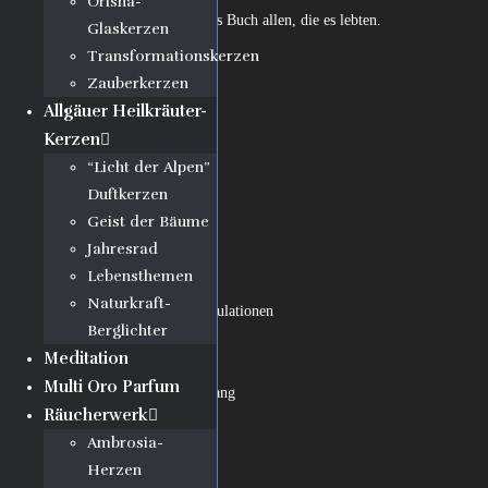
Orisha-
So widme ich denn dieses Buch allen, die es lebten.
Glaskerzen
Transformationskerzen
– Der Verfasser
Zauberkerzen
Inhalt:
Allgäuer Heilkräuter-
Kerzen
1. Heimfahrt
“Licht der Alpen”
2. Christnacht
Duftkerzen
3. Moderschatten
Geist der Bäume
4. Bei Menz
Jahresrad
5. Jahreswende
Lebensthemen
6. Tischrücken
Naturkraft-
7. Metaphysische Spekulationen
Berglichter
8. Rezitation
Meditation
9. Kunstgespräch
Multi Oro Parfum
10. Telepathischer Zwang
Räucherwerk
11. Magie der Zeichen
Ambrosia-
12. Bericht an Maro
Herzen
13. Bloßer Zufall?