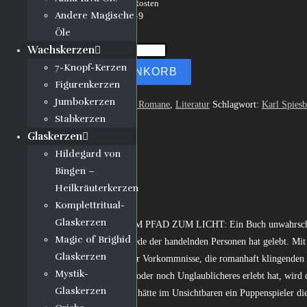
inkl. MwSt.
zzgl. Versandkosten
Andere Magische
ISBN: 978-3-903555-09-9
Öle
Seiten: 264
Wachskerzen
7-Knopf-Kerzen
IN DEN WARENKORB
Figurenkerzen
Jumbokerzen
Kategorien:
Belletristik / Romane
,
Literatur
Schlagwort:
Karl Spiesb
Stabkerzen
Beschreibung
Glaskerzen
Rezensionen (0)
Hildegard von
Blick Ins Buch
Bingen –
Heilkräuterkerzen
Beschreibung
Komplettritual-
Glaskerzen
Vowort: AUF DUNKLEM PFAD ZUM LICHT: Ein Buch unwahrscheinlic
Magic of Brighid
Nichts ist hinzugefügt. Jede der handelnden Personen hat gelebt. Mit
Glaskerzen
Die Fülle parapsychischer Vorkommnisse, die romanhaft klingenden Z
Mystik-
Wer natürlich Ähnliches oder noch Unglaublicheres erlebt hat, wird 
Glaskerzen
Fast will es scheinen, als hätte im Unsichtbaren ein Puppenspieler di