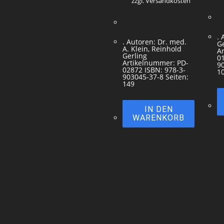
zzgl. Versandkosten
. 
. Autoren: Dr. med.
Ge
A. Klein, Reinhold
A
Gerling
01
Artikelnummer: PD-
90
02872 ISBN: 978-3-
1
903045-37-8 Seiten:
149
IN DEN
WARENKORB