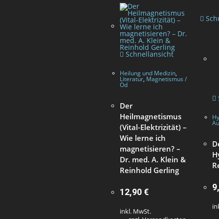
Schn
Schnellansicht
Heilung und Medizin
,
Literatur
,
Magnetismus /
Od
Der
Heilmagnetismus
Hy
Au
(Vital-Elektrizität) –
Wie lerne ich
D
magnetisieren? –
H
Dr. med. A. Klein &
R
Reinhold Gerling
9
12,90
€
in
inkl. MwSt.