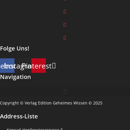
Folge Uns!
cebook
Instagram
Pinterest
Navigation
Copyright © Verlag Edition Geheimes Wissen © 2025
Address-Liste
Konrad-Hopferwiesergasse 5