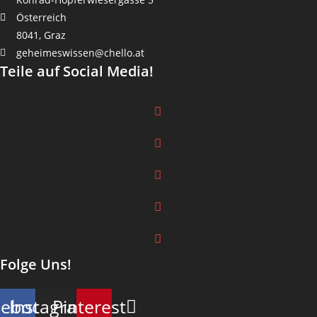
Österreich
8041, Graz
geheimeswissen@chello.at
Teile auf Social Media!
Folge Uns!
cebook
Instagram
Pinterest