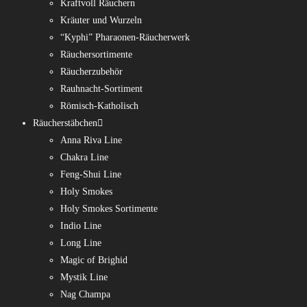
Kraftvoll Räuchern
Kräuter und Wurzeln
“Kyphi” Pharaonen-Räucherwerk
Räuchersortimente
Räucherzubehör
Rauhnacht-Sortiment
Römisch-Katholisch
Räucherstäbchen
Anna Riva Line
Chakra Line
Feng-Shui Line
Holy Smokes
Holy Smokes Sortimente
Indio Line
Long Line
Magic of Brighid
Mystik Line
Nag Champa