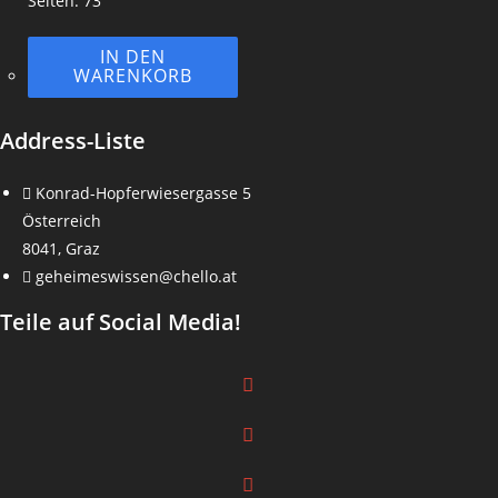
Seiten: 73
IN DEN
WARENKORB
Address-Liste
Konrad-Hopferwiesergasse 5
Österreich
8041, Graz
geheimeswissen@chello.at
Teile auf Social Media!