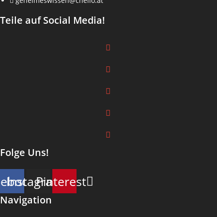
geheimeswissen@chello.at
Teile auf Social Media!
Folge Uns!
cebook
Instagram
Pinterest
Navigation