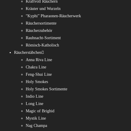
Kraftvoll Räuchern
Kräuter und Wurzeln
“Kyphi” Pharaonen-Räucherwerk
Räuchersortimente
Räucherzubehör
Rauhnacht-Sortiment
Römisch-Katholisch
Räucherstäbchen
Anna Riva Line
Chakra Line
Feng-Shui Line
Holy Smokes
Holy Smokes Sortimente
Indio Line
Long Line
Magic of Brighid
Mystik Line
Nag Champa