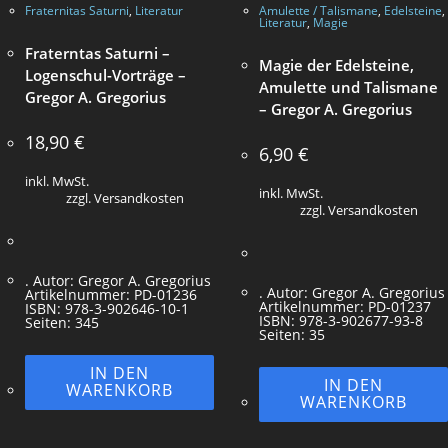
Fraternitas Saturni
,
Literatur
Amulette / Talismane
,
Edelsteine
,
Literatur
,
Magie
Fraterntas Saturni –
Magie der Edelsteine,
Logenschul-Vorträge –
Amulette und Talismane
Gregor A. Gregorius
– Gregor A. Gregorius
18,90
€
6,90
€
inkl. MwSt.
inkl. MwSt.
zzgl. Versandkosten
zzgl. Versandkosten
. Autor: Gregor A. Gregorius
. Autor: Gregor A. Gregorius
Artikelnummer: PD-01236
Artikelnummer: PD-01237
ISBN: 978-3-902646-10-1
ISBN: 978-3-902677-93-8
Seiten: 345
Seiten: 35
IN DEN
IN DEN
WARENKORB
WARENKORB