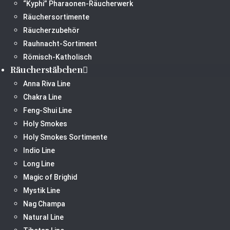
“Kyphi” Pharaonen-Räucherwerk
Räuchersortimente
Räucherzubehör
Rauhnacht-Sortiment
Römisch-Katholisch
Räucherstäbchen
Anna Riva Line
Chakra Line
Feng-Shui Line
Holy Smokes
Holy Smokes Sortimente
Indio Line
Long Line
Magic of Brighid
Mystik Line
Nag Champa
Natural Line