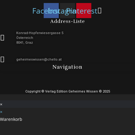
Facebook
Instagram
Pinterest
Address-Liste
Konrad-Hopferwiesergasse 5
Österreich
8041, Graz
geheimeswissen@chello.at
Navigation
Copyright © Verlag Edition Geheimes Wissen © 2025
×
×
Warenkorb