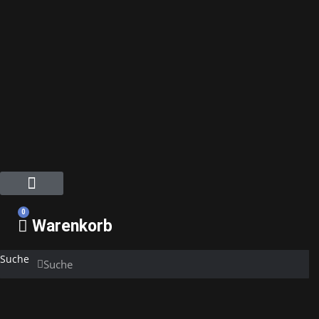
Mein Konto
Über Uns
0
Warenkorb
Suche
Suche