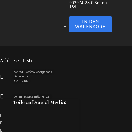
902974-28-0 Seiten:
189
IN DEN
WARENKORB
Address-Liste
Konrad-Hopferwiesergasse 5
Österreich
8041, Graz
geheimeswissen@chello.at
Teile auf Social Media!