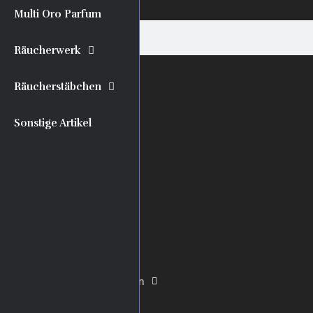
Multi Oro Parfum
Räucherwerk
Räucherstäbchen
Neuerscheinungen
Literatur
Sonstige Artikel
Rituale
Magische Öle
Wachskerzen
Glaskerzen
Allgäuer Heilkräuter-Kerzen