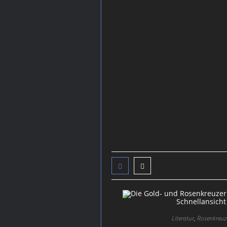
Meditation
Multi Oro Parfum
Räucherwerk
Räucherstäbchen
Sonstige Artikel
Schnellansicht
Literatur
,
Rosenkreuz