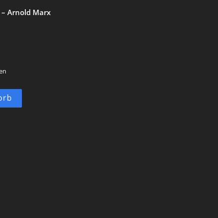
 – Arnold Marx
ten
orb